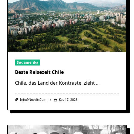
Südamerika
Beste Reisezeit Chile
Chile, das Land der Kontraste, zieht
...
Info@noveltr.com
Kas 17, 2025