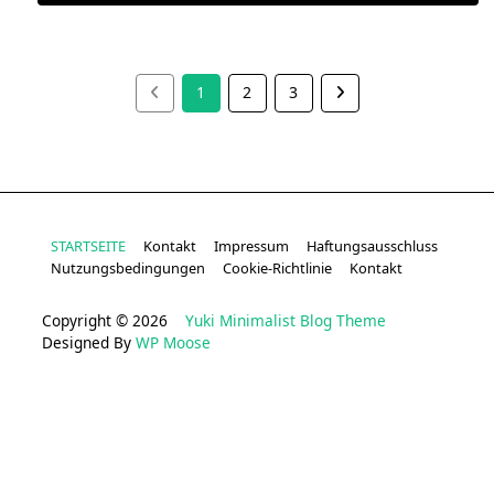
1
2
3
STARTSEITE
Kontakt
Impressum
Haftungsausschluss
Nutzungsbedingungen
Cookie-Richtlinie
Kontakt
Copyright © 2026
Yuki Minimalist Blog Theme
Designed By
WP Moose
sweet bonanza
deneme bonusu veren siteler
casino siteleri
bonus veren siteler
casino siteleri