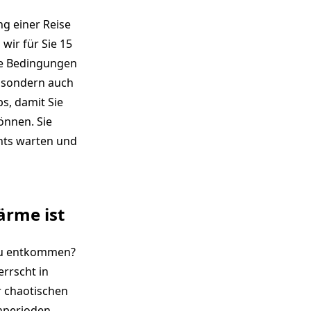
ng einer Reise
wir für Sie 15
le Bedingungen
, sondern auch
s, damit Sie
önnen. Sie
ghts warten und
ärme ist
 zu entkommen?
errscht in
r chaotischen
enperioden