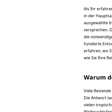
Als Ihr erfahre
in der Hauptsai
ausgewählte I
versprechen. D
die notwendige
fundierte Ents
erfahren, wo S
wie Sie Ihre Re
Warum der
Viele Reisende
Die Antwort lau
vielen tropisc
Weihnachtsfeie