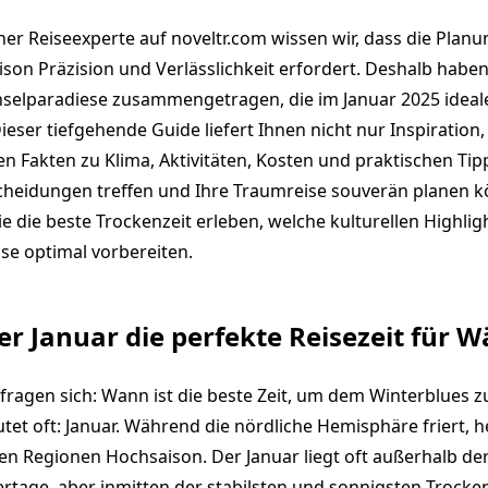
ner Reiseexperte auf noveltr.com wissen wir, dass die Planu
son Präzision und Verlässlichkeit erfordert. Deshalb haben 
nselparadiese zusammengetragen, die im Januar 2025 idea
ieser tiefgehende Guide liefert Ihnen nicht nur Inspiration
n Fakten zu Klima, Aktivitäten, Kosten und praktischen Tipp
cheidungen treffen und Ihre Traumreise souverän planen k
ie die beste Trockenzeit erleben, welche kulturellen Highli
ise optimal vorbereiten.
 Januar die perfekte Reisezeit für W
 fragen sich: Wann ist die beste Zeit, um dem Winterblues
tet oft: Januar. Während die nördliche Hemisphäre friert, h
hen Regionen Hochsaison. Der Januar liegt oft außerhalb de
rtage, aber inmitten der stabilsten und sonnigsten Trock