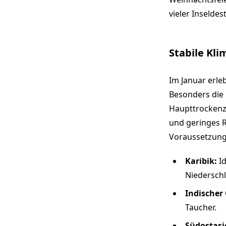
vieler Inseldes
Stabile Kl
Im Januar erle
Besonders die K
Haupttrockenze
und geringes R
Voraussetzunge
Karibik:
Id
Niedersch
Indischer
Taucher.
Südostasi