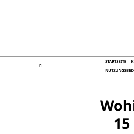
Skip
to
content
STARTSEITE
K
NUTZUNGSBED
Wohi
15