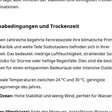
tinationen.
imabedingungen und Trockenzeit
ben zahlreiche begehrte Fernreiseziele ihre klimatische Pri
aribik und weite Teile Südostasiens befinden sich in ihrer
it. Das bedeutet: niedrige Luftfeuchtigkeit, strahlender S
isiko für Stürme oder heftige Regenfälle. Dies sind die bes
n für einen entspannten Badeurlaub oder intensive Outdoo
eale Temperaturen zwischen 24 °C und 30 °C, geringste
lagsmenge des Jahres.
 Ozean:
Hohe Stabilität und wenig Wind, perfekt für Wasser
en (Westküste):
Ende des Monsuns, kristallklares Wasser u