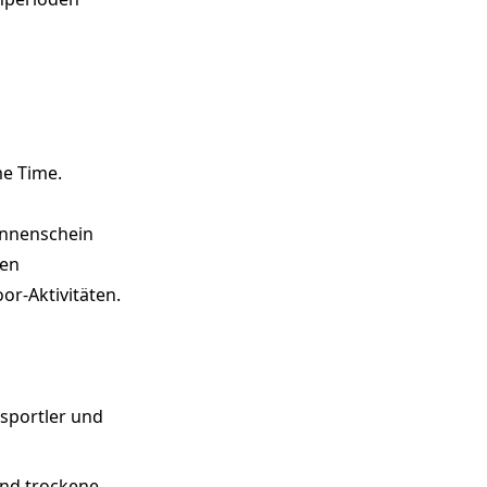
me Time.
onnenschein
ten
r-Aktivitäten.
sportler und
nd trockene,