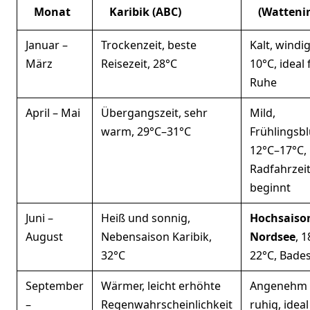
Monat
Karibik (ABC)
(Watteni
Januar –
Trockenzeit, beste
Kalt, windig
März
Reisezeit, 28°C
10°C, ideal 
Ruhe
April – Mai
Übergangszeit, sehr
Mild,
warm, 29°C–31°C
Frühlingsbl
12°C–17°C,
Radfahrzei
beginnt
Juni –
Heiß und sonnig,
Hochsaiso
August
Nebensaison Karibik,
Nordsee
, 
32°C
22°C, Bade
September
Wärmer, leicht erhöhte
Angenehm 
–
Regenwahrscheinlichkeit
ruhig, idea