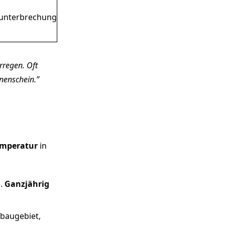
unterbrechung
rregen. Oft
nenschein.
mperatur
in
).
Ganzjährig
nbaugebiet,