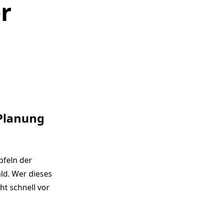
r
 Planung
pfeln der
ld. Wer dieses
ht schnell vor