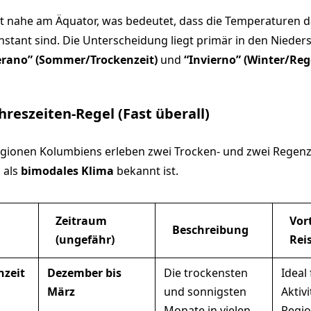
t nahe am Äquator, was bedeutet, dass die Temperaturen d
onstant sind. Die Unterscheidung liegt primär in den Niede
erano” (Sommer/Trockenzeit)
und
“Invierno” (Winter/Reg
hreszeiten-Regel (Fast überall)
gionen Kolumbiens erleben zwei Trocken- und zwei Regenze
 als
bimodales Klima
bekannt ist.
Zeitraum
Vort
Beschreibung
(ungefähr)
Rei
nzeit
Dezember bis
Die trockensten
Ideal 
März
und sonnigsten
Aktiv
Monate in vielen
Regio