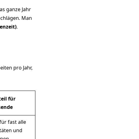
as ganze Jahr
rschlägen. Man
enzeit)
.
iten pro Jahr,
eil für
sende
für fast alle
itäten und
nen.