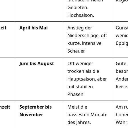
Gebieten.
Hochsaison.
eit
April bis Mai
Anstieg der
Günst
Niederschläge, oft
wenig
kurze, intensive
üppig
Schauer.
Juni bis August
Oft weniger
Gute 
trocken als die
beson
Hauptsaison, aber
Anden
mit stabilen
Reisez
Phasen.
nzeit
September bis
Meist die
Am ru
November
nassesten Monate
höhe
des Jahres,
Wahrs