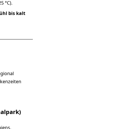
5 °C).
ühl bis kalt
egional
ckenzeiten
nalpark)
iens.