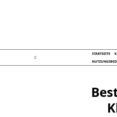
Skip
to
content
STARTSEITE
K
NUTZUNGSBED
Bes
K