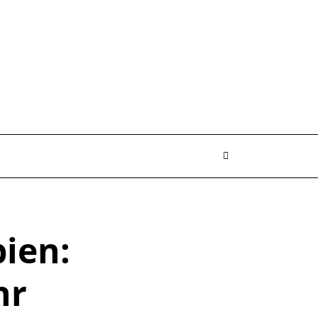
ien:
hr