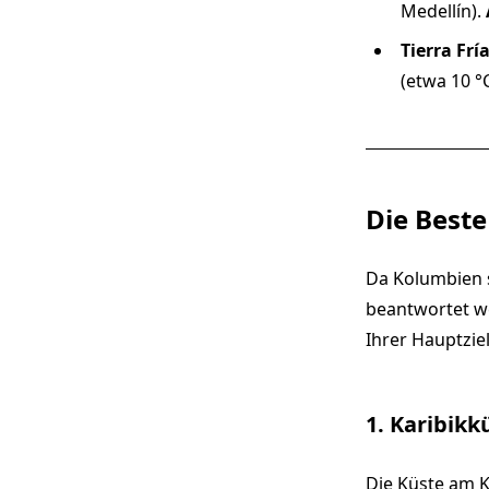
Medellín).
Tierra Frí
(etwa 10 °C
Die Beste
Da Kolumbien so
beantwortet we
Ihrer Hauptzie
1. Karibikk
Die Küste am K