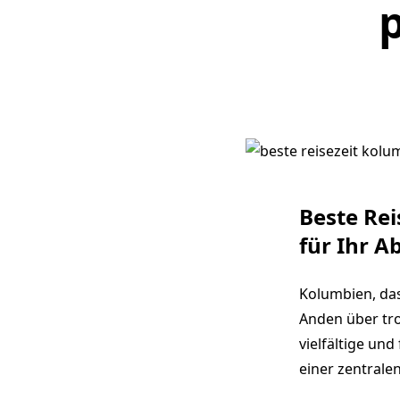
Beste Rei
für Ihr A
Kolumbien, das
Anden über tr
vielfältige un
einer zentrale