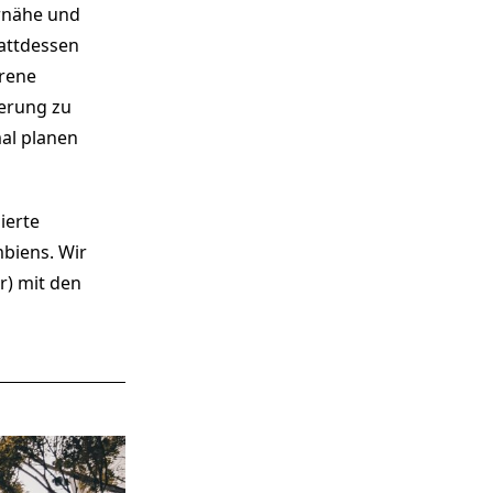
ornähe und
tattdessen
hrene
ierung zu
mal planen
ierte
biens. Wir
r) mit den