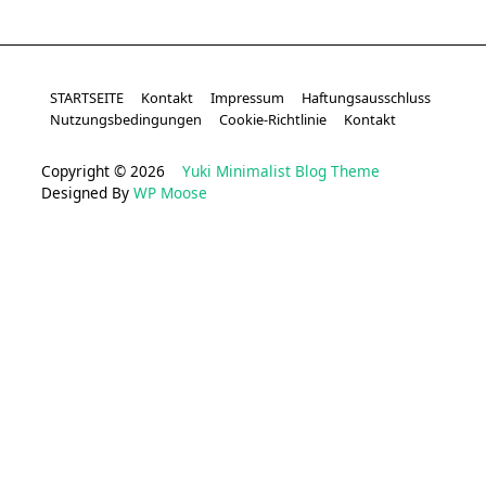
STARTSEITE
Kontakt
Impressum
Haftungsausschluss
Nutzungsbedingungen
Cookie-Richtlinie
Kontakt
Copyright © 2026
Yuki Minimalist Blog Theme
Designed By
WP Moose
sweet bonanza
deneme bonusu veren siteler
casino siteleri
bonus veren siteler
casino siteleri
bedava bonus
1xbet
deneme bonusu veren siteler
Deneme Bonusu Veren Siteler
deneme bonusu veren siteler 2026
deneme bonusu veren siteler
deneme bonusu veren siteler
deneme bonusu veren siteler
deneme bonusu veren siteler