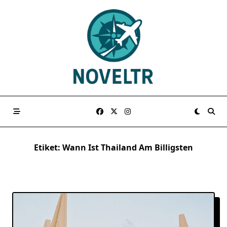
Skip
to
content
Etiket:
Wann Ist Thailand Am Billigsten