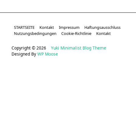
STARTSEITE
Kontakt
Impressum
Haftungsausschluss
Nutzungsbedingungen
Cookie-Richtlinie
Kontakt
Copyright © 2026
Yuki Minimalist Blog Theme
Designed By
WP Moose
sweet bonanza
deneme bonusu veren siteler
casino siteleri
bonus veren siteler
casino siteleri
bedava bonus
1xbet
deneme bonusu veren siteler
Deneme Bonusu Veren Siteler
deneme bonusu veren siteler 2026
deneme bonusu veren siteler
deneme bonusu veren siteler
deneme bonusu veren siteler
deneme bonusu veren siteler