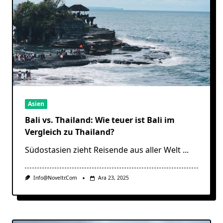
Asien
Bali vs. Thailand: Wie teuer ist Bali im
Vergleich zu Thailand?
Südostasien zieht Reisende aus aller Welt
...
Info@noveltr.com
Ara 23, 2025