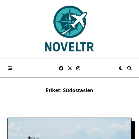
Skip
to
content
Etiket:
Südostasien