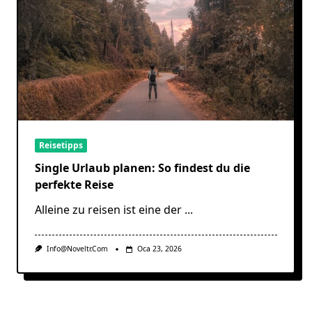
Reisetipps
Single Urlaub planen: So findest du die
perfekte Reise
Alleine zu reisen ist eine der
...
Info@noveltr.com
Oca 23, 2026