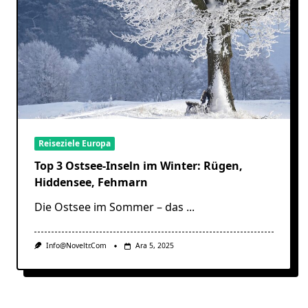
Reiseziele Europa
Top 3 Ostsee-Inseln im Winter: Rügen,
Hiddensee, Fehmarn
Die Ostsee im Sommer – das
...
Info@noveltr.com
Ara 5, 2025