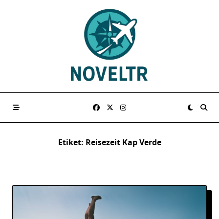
Skip
to
content
Etiket:
Reisezeit Kap Verde