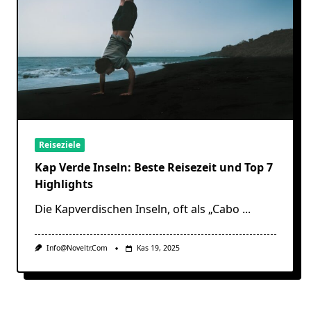
Reiseziele
Kap Verde Inseln: Beste Reisezeit und Top 7
Highlights
Die Kapverdischen Inseln, oft als „Cabo
...
Info@noveltr.com
Kas 19, 2025