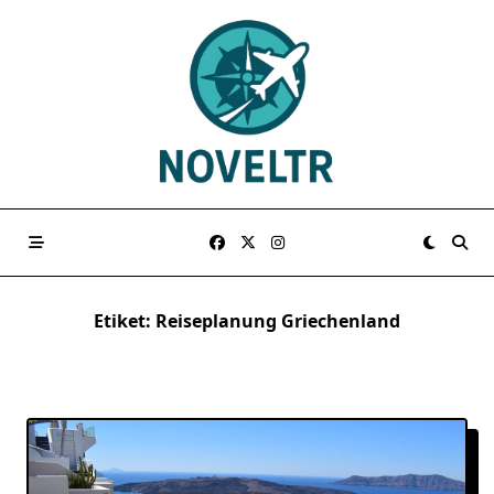
Skip
to
content
Etiket:
Reiseplanung Griechenland