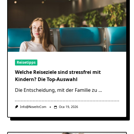
Reisetipps
Welche Reiseziele sind stressfrei mit
Kindern? Die Top-Auswahl
Die Entscheidung, mit der Familie zu
...
Info@noveltr.com
Oca 19, 2026