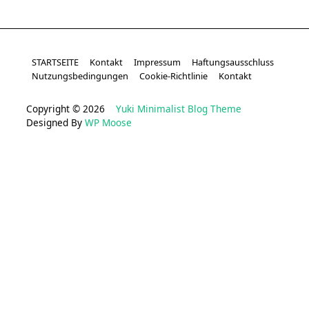
STARTSEITE
Kontakt
Impressum
Haftungsausschluss
Nutzungsbedingungen
Cookie-Richtlinie
Kontakt
Copyright © 2026
Yuki Minimalist Blog Theme
Designed By
WP Moose
sweet bonanza
deneme bonusu veren siteler
casino siteleri
bonus veren siteler
casino siteleri
bedava bonus
1xbet
deneme bonusu veren siteler
Deneme Bonusu Veren Siteler
deneme bonusu veren siteler 2026
deneme bonusu veren siteler
deneme bonusu veren siteler
deneme bonusu veren siteler
deneme bonusu veren siteler