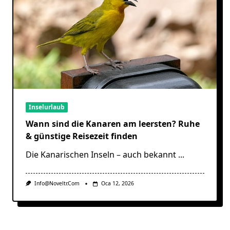
Inselurlaub
Wann sind die Kanaren am leersten? Ruhe
& günstige Reisezeit finden
Die Kanarischen Inseln – auch bekannt
...
Info@noveltr.com
Oca 12, 2026