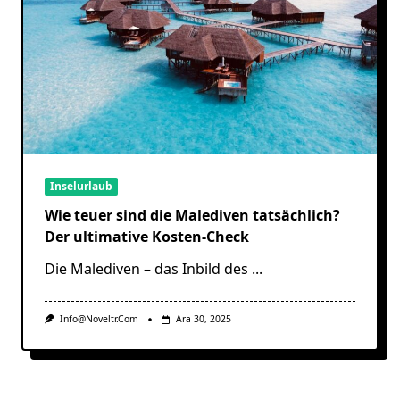
Inselurlaub
Wie teuer sind die Malediven tatsächlich?
Der ultimative Kosten-Check
Die Malediven – das Inbild des
...
Info@noveltr.com
Ara 30, 2025