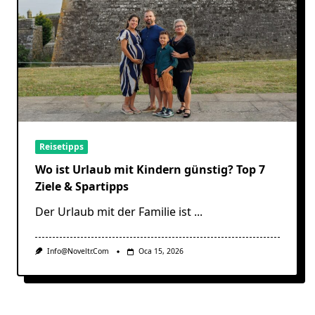
Reisetipps
Wo ist Urlaub mit Kindern günstig? Top 7
Ziele & Spartipps
Der Urlaub mit der Familie ist
...
Info@noveltr.com
Oca 15, 2026