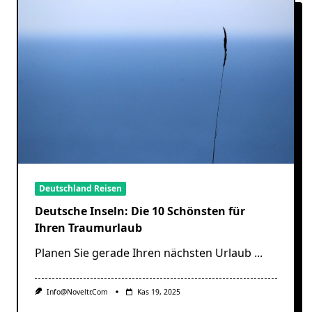
Deutschland Reisen
Deutsche Inseln: Die 10 Schönsten für
Ihren Traumurlaub
Planen Sie gerade Ihren nächsten Urlaub
...
Info@noveltr.com
Kas 19, 2025