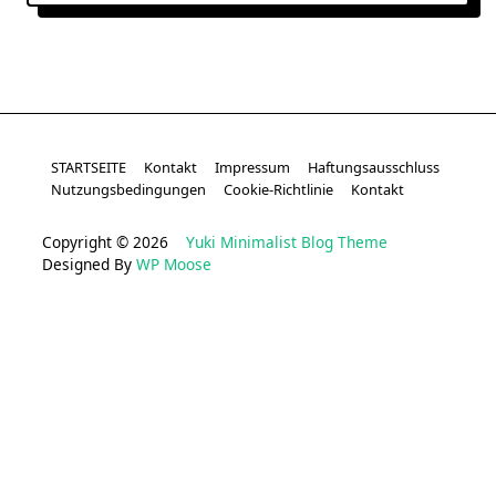
STARTSEITE
Kontakt
Impressum
Haftungsausschluss
Nutzungsbedingungen
Cookie-Richtlinie
Kontakt
Copyright © 2026
Yuki Minimalist Blog Theme
Designed By
WP Moose
sweet bonanza
deneme bonusu veren siteler
casino siteleri
bonus veren siteler
casino siteleri
bedava bonus
1xbet
deneme bonusu veren siteler
Deneme Bonusu Veren Siteler
deneme bonusu veren siteler 2026