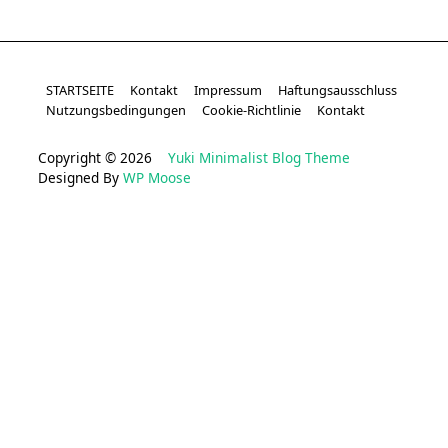
STARTSEITE
Kontakt
Impressum
Haftungsausschluss
Nutzungsbedingungen
Cookie-Richtlinie
Kontakt
Copyright © 2026
Yuki Minimalist Blog Theme
Designed By
WP Moose
sweet bonanza
deneme bonusu veren siteler
casino siteleri
bonus veren siteler
casino siteleri
bedava bonus
1xbet
deneme bonusu veren siteler
Deneme Bonusu Veren Siteler
deneme bonusu veren siteler 2026
deneme bonusu veren siteler
deneme bonusu veren siteler
deneme bonusu veren siteler
deneme bonusu veren siteler