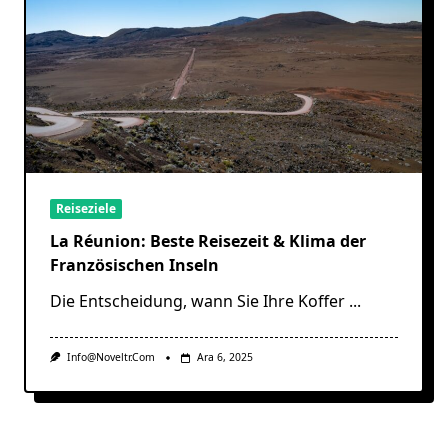
Reiseziele
La Réunion: Beste Reisezeit & Klima der
Französischen Inseln
Die Entscheidung, wann Sie Ihre Koffer
...
Info@noveltr.com
Ara 6, 2025