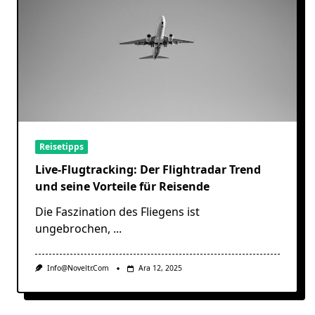
Reisetipps
Live-Flugtracking: Der Flightradar Trend
und seine Vorteile für Reisende
Die Faszination des Fliegens ist
ungebrochen,
...
Info@noveltr.com
Ara 12, 2025