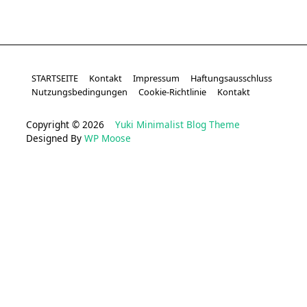
STARTSEITE
Kontakt
Impressum
Haftungsausschluss
Nutzungsbedingungen
Cookie-Richtlinie
Kontakt
Copyright © 2026
Yuki Minimalist Blog Theme
Designed By
WP Moose
sweet bonanza
deneme bonusu veren siteler
casino siteleri
bonus veren siteler
casino siteleri
bedava bonus
1xbet
deneme bonusu veren siteler
Deneme Bonusu Veren Siteler
deneme bonusu veren siteler 2026
deneme bonusu veren siteler
deneme bonusu veren siteler