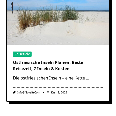
Reiseziele
Ostfriesische Inseln Planen: Beste
Reisezeit, 7 Inseln & Kosten
Die ostfriesischen Inseln – eine Kette
...
Info@noveltr.com
Kas 19, 2025