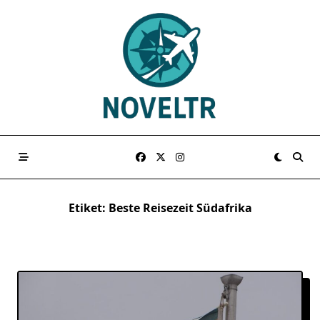
Skip
to
content
Etiket:
Beste Reisezeit Südafrika