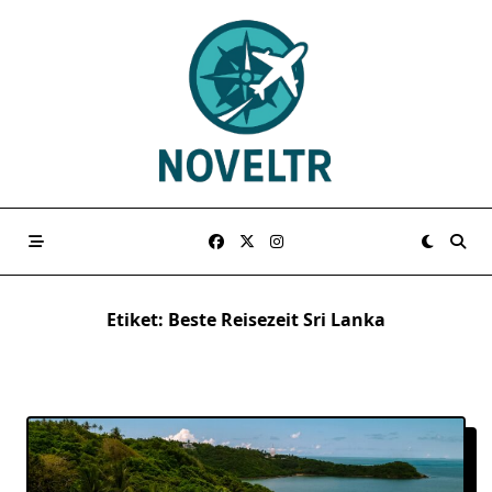
Skip
to
content
Etiket:
Beste Reisezeit Sri Lanka