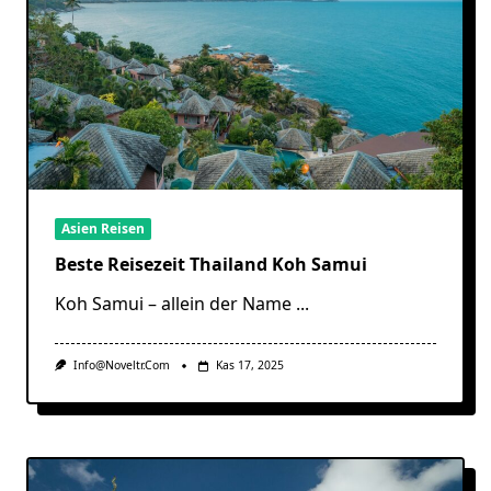
Asien Reisen
Beste Reisezeit Thailand Koh Samui
Koh Samui – allein der Name
...
Info@noveltr.com
Kas 17, 2025