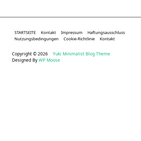
STARTSEITE
Kontakt
Impressum
Haftungsausschluss
Nutzungsbedingungen
Cookie-Richtlinie
Kontakt
Copyright © 2026
Yuki Minimalist Blog Theme
Designed By
WP Moose
sweet bonanza
deneme bonusu veren siteler
casino siteleri
bonus veren siteler
casino siteleri
bedava bonus
1xbet
deneme bonusu veren siteler
Deneme Bonusu Veren Siteler
deneme bonusu veren siteler 2026
deneme bonusu veren siteler
deneme bonusu veren siteler