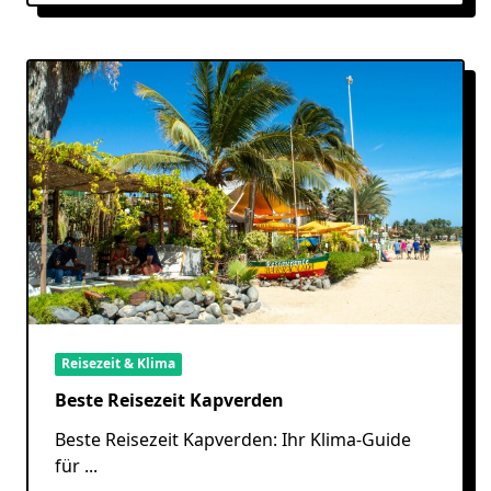
Reisezeit & Klima
Beste Reisezeit Kapverden
Beste Reisezeit Kapverden: Ihr Klima-Guide
für
...