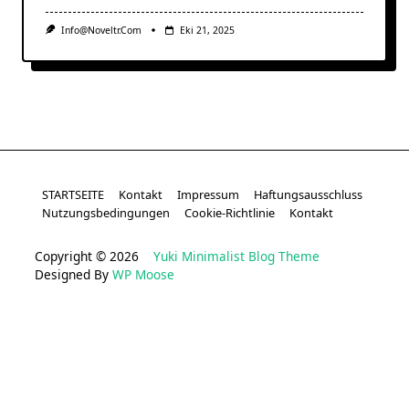
Info@noveltr.com
Eki 21, 2025
STARTSEITE
Kontakt
Impressum
Haftungsausschluss
Nutzungsbedingungen
Cookie-Richtlinie
Kontakt
Copyright © 2026
Yuki Minimalist Blog Theme
Designed By
WP Moose
sweet bonanza
deneme bonusu veren siteler
casino siteleri
bonus veren siteler
casino siteleri
bedava bonus
1xbet
deneme bonusu veren siteler