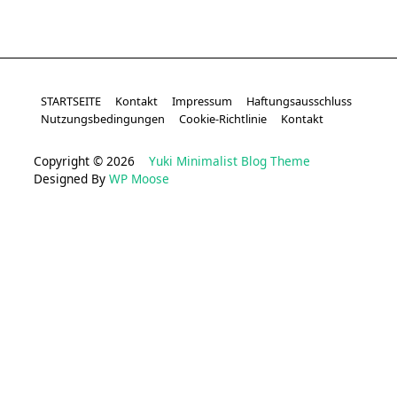
STARTSEITE
Kontakt
Impressum
Haftungsausschluss
Nutzungsbedingungen
Cookie-Richtlinie
Kontakt
Copyright © 2026
Yuki Minimalist Blog Theme
Designed By
WP Moose
sweet bonanza
deneme bonusu veren siteler
casino siteleri
bonus veren siteler
casino siteleri
bedava bonus
1xbet
deneme bonusu veren siteler
Deneme Bonusu Veren Siteler
deneme bonusu veren siteler 2026
deneme bonusu veren siteler
deneme bonusu veren siteler