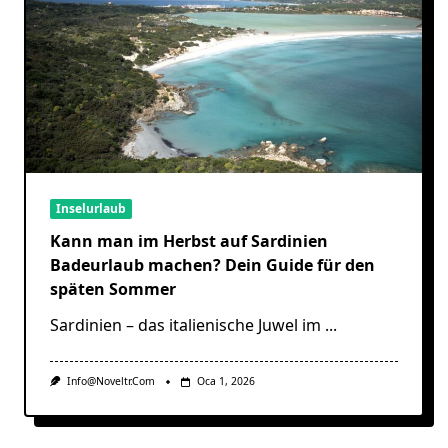
Inselurlaub
Kann man im Herbst auf Sardinien
Badeurlaub machen? Dein Guide für den
späten Sommer
Sardinien – das italienische Juwel im
...
Info@noveltr.com
Oca 1, 2026